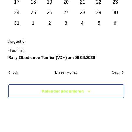
0
0
0
0
0
0
0
17
18
19
20
21
22
23
Veranstaltungen
Veranstaltungen
Veranstaltungen
Veranstaltungen
Veranstaltungen
Veranstaltungen
Veransta
0
0
0
0
0
0
0
24
25
26
27
28
29
30
Veranstaltungen
Veranstaltungen
Veranstaltungen
Veranstaltungen
Veranstaltungen
Veranstaltungen
Veransta
0
0
0
0
0
0
0
31
1
2
3
4
5
6
Veranstaltungen
Veranstaltungen
Veranstaltungen
Veranstaltungen
Veranstaltungen
Veranstaltungen
Veransta
August 8
Ganztägig
Rally Obedience Turnier (VDH) am 08.08.2026
Juli
Dieser Monat
Sep.
Kalender abonnieren