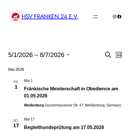
HSV FRANKEN 24 E.V.
Instagr
Faceb
Veranstaltungen
Veransta
Vera
5/1/2026
 – 
8/7/2026
Suche
Liste
Ansi
Suche
Datum
Navi
wählen.
Mai 2026
und
Ansichte
Mai 1
FR.
1
Navigat
Fränkische Meisterschaft in Obedience am
01.05.2026
Weißenburg
Gunzenhausener Str. 47, Weißenburg, Germany
Mai 17
SO.
17
Begleithundeprüfung am 17.05.2026