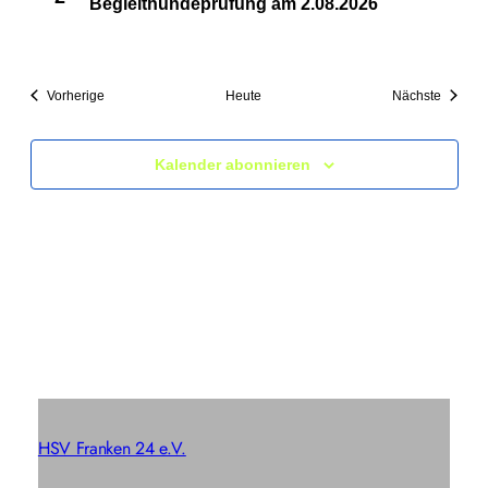
Begleithundeprüfung am 2.08.2026
Veranstaltungen
Veranst
Vorherige
Heute
Nächste
Kalender abonnieren
HSV Franken 24 e.V.