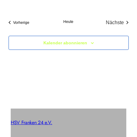
Heute
Nächste
Veranstaltungen
Vorherige
Veranstal
Kalender abonnieren
HSV Franken 24 e.V.