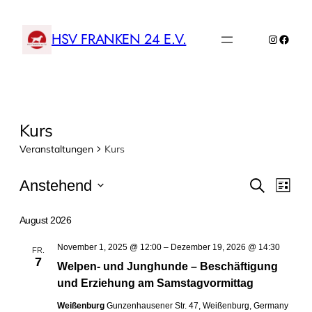
HSV FRANKEN 24 E.V.
Instagr
Faceb
Kurs
Veranstaltungen
Kurs
Veranstaltungen
Veransta
Vera
Anstehend
Suche
Liste
Ansi
Suche
Datum
Navi
wählen.
August 2026
und
Ansichte
November 1, 2025 @ 12:00
–
Dezember 19, 2026 @ 14:30
FR.
7
Navigat
Welpen- und Junghunde – Beschäftigung
und Erziehung am Samstagvormittag
Weißenburg
Gunzenhausener Str. 47, Weißenburg, Germany